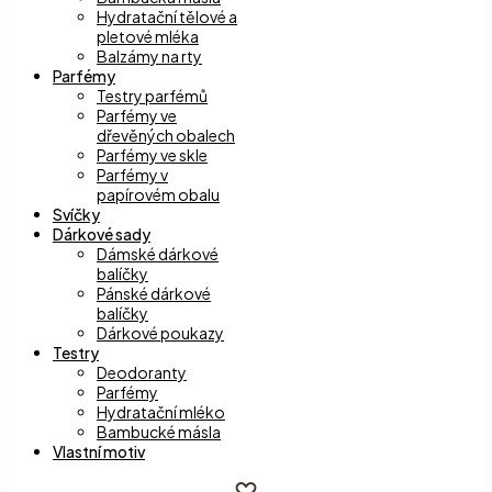
Hydratační tělové a
pletové mléka
Balzámy na rty
Parfémy
Testry parfémů
Parfémy ve
dřevěných obalech
Parfémy ve skle
Parfémy v
papírovém obalu
Svíčky
Dárkové sady
Dámské dárkové
balíčky
Pánské dárkové
balíčky
Dárkové poukazy
Testry
Deodoranty
Parfémy
Hydratační mléko
Bambucké másla
Vlastní motiv