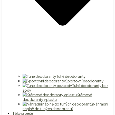
Tuhé deodoranty
Sportovní deodoranty
Tuhé deodoranty bez
sody
Krémové
deodoranty v plastu
Náhradní
náplně do tuhých deodorantů
Tělová péče