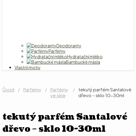
Deodoranty
Parfémy
Hydratační mléko
Bambucké másla
Vlastní motiv
Ůvod
/
Parfémy
/
Parfémy
/
tekutý parfém Santalové
ve skle
dřevo – sklo 10-30ml
tekutý parfém Santalové
dřevo – sklo 10-30ml