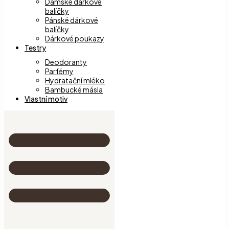
Dámské dárkové
balíčky
Pánské dárkové
balíčky
Dárkové poukazy
Testry
Deodoranty
Parfémy
Hydratační mléko
Bambucké másla
Vlastní motiv