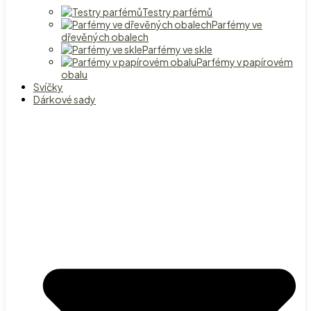
Testry parfémů
Parfémy ve
dřevěných obalech
Parfémy ve skle
Parfémy v papírovém
obalu
Svíčky
Dárkové sady