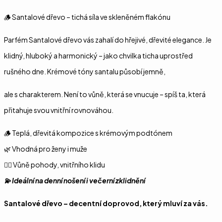
🪵 Santalové dřevo – tichá síla ve skleněném flakónu
Parfém Santalové dřevo vás zahalí do hřejivé, dřevité elegance. Je
klidný, hluboký a harmonický – jako chvilka ticha uprostřed
rušného dne. Krémové tóny santalu působí jemně,
ale s charakterem. Není to vůně, která se vnucuje – spíš ta, která
přitahuje svou vnitřní rovnováhou.
🪵 Teplá, dřevitá kompozice s krémovým podtónem
🌿 Vhodná pro ženy i muže
🧘‍♀️ Vůně pohody, vnitřního klidu
💫 Ideální na denní nošení i večerní zklidnění
Santalové dřevo – decentní doprovod, který mluví za vás.