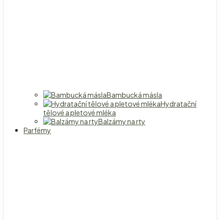
Bambucká másla
Hydratační
tělové a pletové mléka
Balzámy na rty
Parfémy