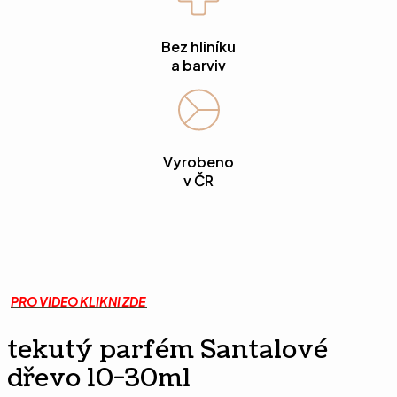
Bez hliníku
a barviv
Vyrobeno
v ČR
PRO VIDEO KLIKNI ZDE
tekutý parfém Santalové
dřevo 10-30ml