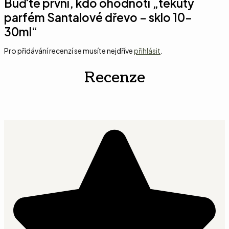
Buďte první, kdo ohodnotí „tekutý
parfém Santalové dřevo – sklo 10-
30ml“
Pro přidávání recenzí se musíte nejdříve
přihlásit
.
Recenze