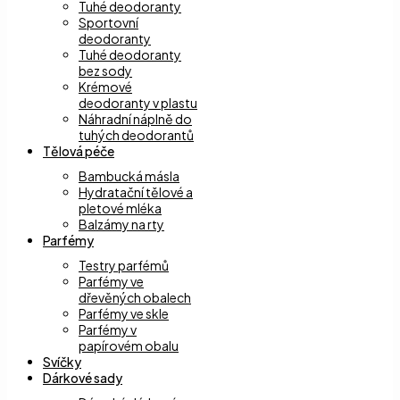
Tuhé deodoranty
Sportovní
deodoranty
Tuhé deodoranty
bez sody
Krémové
deodoranty v plastu
Náhradní náplně do
tuhých deodorantů
Tělová péče
Bambucká másla
Hydratační tělové a
pletové mléka
Balzámy na rty
Parfémy
Testry parfémů
Parfémy ve
dřevěných obalech
Parfémy ve skle
Parfémy v
papírovém obalu
Svíčky
Dárkové sady