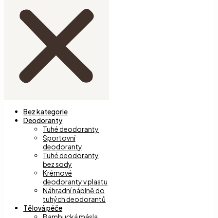
Bez kategorie
Deodoranty
Tuhé deodoranty
Sportovní
deodoranty
Tuhé deodoranty
bez sody
Krémové
deodoranty v plastu
Náhradní náplně do
tuhých deodorantů
Tělová péče
Bambucká másla