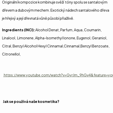
Originální kompozice kombinuje svěží tóny spolu se santalovým
dřevem a dubovým mechem. Exotický nádech santalového dřeva
je hřejivý a její dřevnatá vůně působí přiažlivě.
Ingredients (INCI):
Alcohol Denat, Parfum, Aqua, Coumarin,
Linalool, Limonene, Alpha-Isomethyl Ionone, Eugenol, Geraniol,
Citral, Benzyl Alcohol Hexyl Cinnamal,Cinnamal,Benzyl Benzoate,
Citronellol,
https://www.youtube.com/watch?v=GyrJm_9hGv4&feature=yo
Jak se používá naše kosmetika?