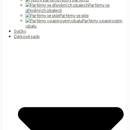
Parfémy ve
dřevěných obalech
Parfémy ve skle
Parfémy v papírovém
obalu
Svíčky
Dárkové sady