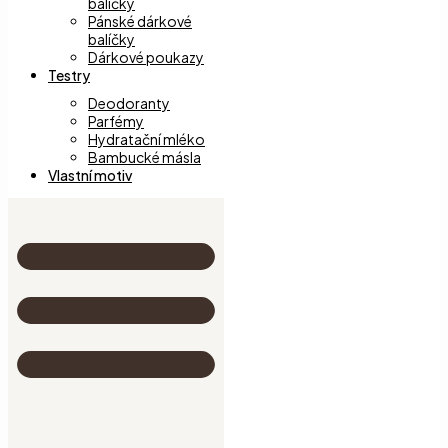
balíčky
Pánské dárkové
balíčky
Dárkové poukazy
Testry
Deodoranty
Parfémy
Hydratační mléko
Bambucké másla
Vlastní motiv