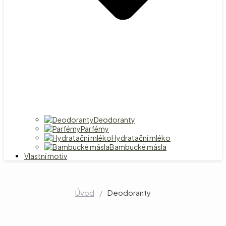
Deodoranty
Parfémy
Hydratační mléko
Bambucké másla
Vlastní motiv
Úvod
/
Deodoranty