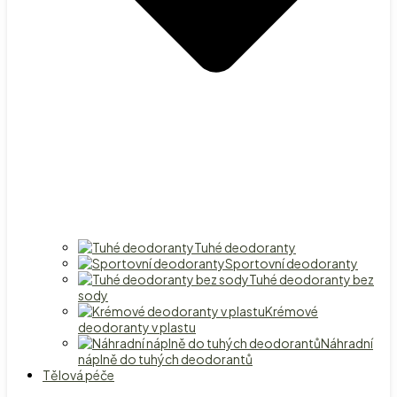
Tuhé deodoranty
Sportovní deodoranty
Tuhé deodoranty bez
sody
Krémové
deodoranty v plastu
Náhradní
náplně do tuhých deodorantů
Tělová péče