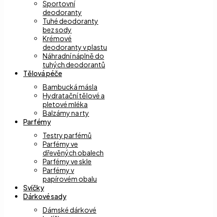
Sportovní
deodoranty
Tuhé deodoranty
bez sody
Krémové
deodoranty v plastu
Náhradní náplně do
tuhých deodorantů
Tělová péče
Bambucká másla
Hydratační tělové a
pletové mléka
Balzámy na rty
Parfémy
Testry parfémů
Parfémy ve
dřevěných obalech
Parfémy ve skle
Parfémy v
papírovém obalu
Svíčky
Dárkové sady
Dámské dárkové