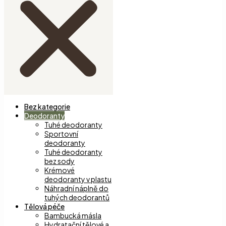
Bez kategorie
Deodoranty
Tuhé deodoranty
Sportovní
deodoranty
Tuhé deodoranty
bez sody
Krémové
deodoranty v plastu
Náhradní náplně do
tuhých deodorantů
Tělová péče
Bambucká másla
Hydratační tělové a