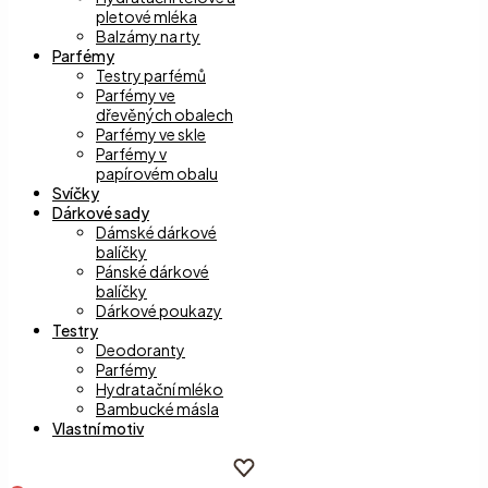
pletové mléka
Balzámy na rty
Parfémy
Testry parfémů
Parfémy ve
dřevěných obalech
Parfémy ve skle
Parfémy v
papírovém obalu
Svíčky
Dárkové sady
Dámské dárkové
balíčky
Pánské dárkové
balíčky
Dárkové poukazy
Testry
Deodoranty
Parfémy
Hydratační mléko
Bambucké másla
Vlastní motiv