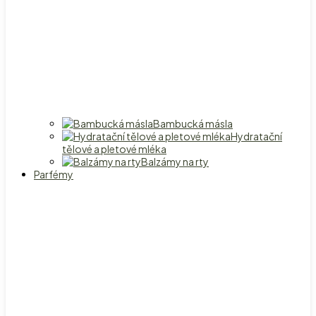
Bambucká másla
Hydratační
tělové a pletové mléka
Balzámy na rty
Parfémy