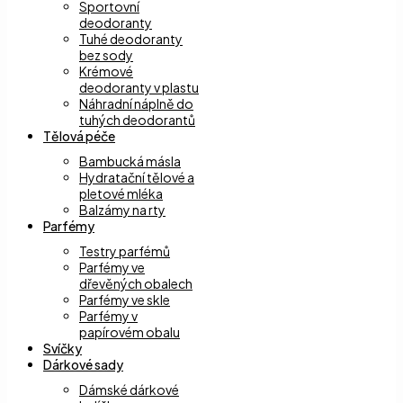
Sportovní
deodoranty
Tuhé deodoranty
bez sody
Krémové
deodoranty v plastu
Náhradní náplně do
tuhých deodorantů
Tělová péče
Bambucká másla
Hydratační tělové a
pletové mléka
Balzámy na rty
Parfémy
Testry parfémů
Parfémy ve
dřevěných obalech
Parfémy ve skle
Parfémy v
papírovém obalu
Svíčky
Dárkové sady
Dámské dárkové