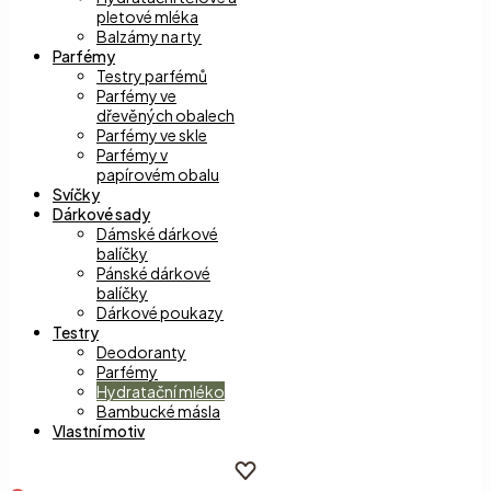
pletové mléka
Balzámy na rty
Parfémy
Testry parfémů
Parfémy ve
dřevěných obalech
Parfémy ve skle
Parfémy v
papírovém obalu
Svíčky
Dárkové sady
Dámské dárkové
balíčky
Pánské dárkové
balíčky
Dárkové poukazy
Testry
Deodoranty
Parfémy
Hydratační mléko
Bambucké másla
Vlastní motiv