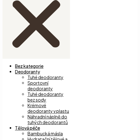
Bez kategorie
Deodoranty
Tuhé deodoranty
Sportovní
deodoranty
Tuhé deodoranty
bez sody
Krémové
deodoranty v plastu
Náhradní náplně do
tuhých deodorantů
Tělová péče
Bambucká másla
Hydratační tělové a