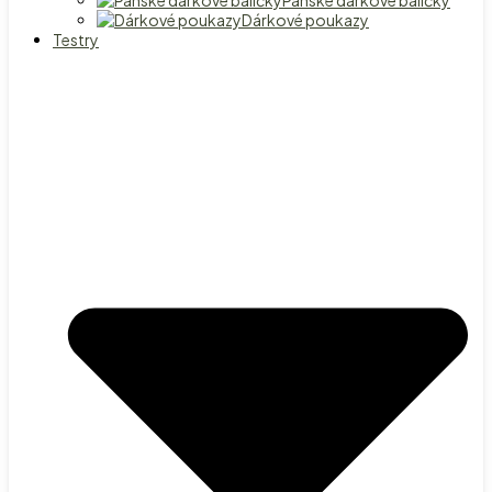
Pánské dárkové balíčky
Dárkové poukazy
Testry