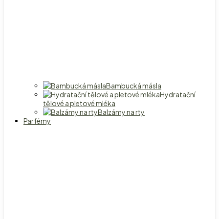
Bambucká másla
Hydratační
tělové a pletové mléka
Balzámy na rty
Parfémy