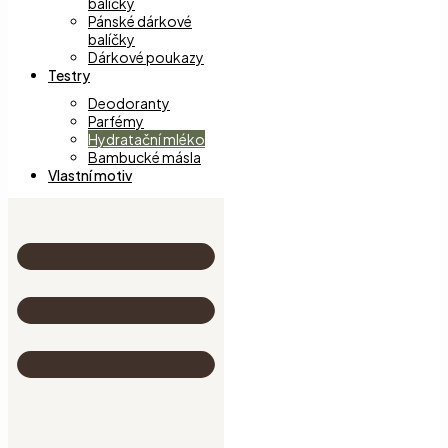
balíčky
Pánské dárkové
balíčky
Dárkové poukazy
Testry
Deodoranty
Parfémy
Hydratační mléko
Bambucké másla
Vlastní motiv