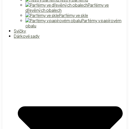
Parfémy ve
dřevěných obalech
Parfémy ve skle
Parfémy v papírovém
obalu
Svíčky
Dárkové sady