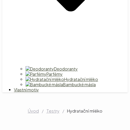
Deodoranty
Parfémy
Hydratační mléko
Bambucké másla
Vlastní motiv
Úvod
/
Testry
/
Hydratační mléko