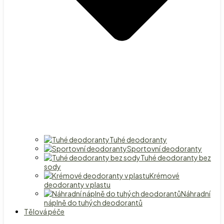
Tuhé deodoranty
Sportovní deodoranty
Tuhé deodoranty bez
sody
Krémové
deodoranty v plastu
Náhradní
náplně do tuhých deodorantů
Tělová péče