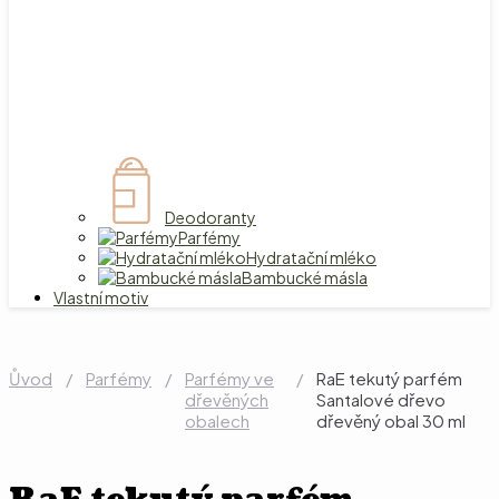
Deodoranty
Parfémy
Hydratační mléko
Bambucké másla
Vlastní motiv
Ůvod
/
Parfémy
/
Parfémy ve
/
RaE tekutý parfém
dřevěných
Santalové dřevo
obalech
dřevěný obal 30 ml