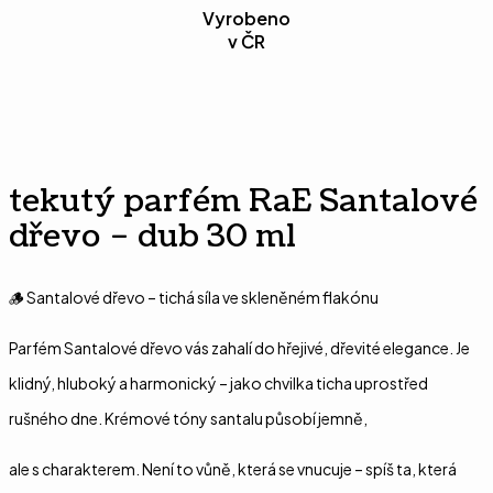
Vyrobeno
v ČR
tekutý parfém RaE Santalové
dřevo – dub 30 ml
🪵 Santalové dřevo – tichá síla ve skleněném flakónu
Parfém Santalové dřevo vás zahalí do hřejivé, dřevité elegance. Je
klidný, hluboký a harmonický – jako chvilka ticha uprostřed
rušného dne. Krémové tóny santalu působí jemně,
ale s charakterem. Není to vůně, která se vnucuje – spíš ta, která