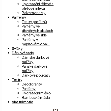
Hydratační tělové a
pletové mléka
Balzámy na rty
Parfémy
Testry parfémů
Parfémy ve
dřevěných obalech
Parfémy ve skle
Parfémy v
papírovém obalu
Svíčky
Dárkové sady
Dámské dárkové
balíčky
Pánské dárkové
balíčky
Dárkové poukazy
Testry
Deodoranty
Parfémy
Hydratační mléko
Bambucké másla
Vlastní motiv