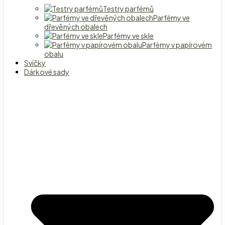
Testry parfémů
Parfémy ve
dřevěných obalech
Parfémy ve skle
Parfémy v papírovém
obalu
Svíčky
Dárkové sady