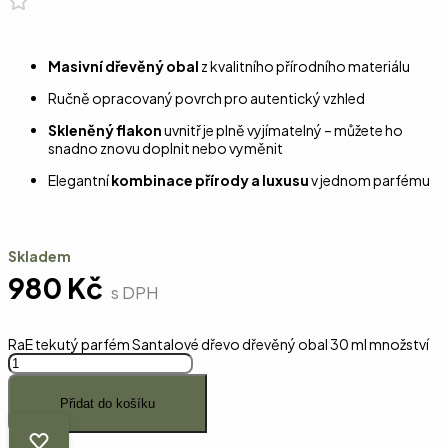
Masivní dřevěný obal
z kvalitního přírodního materiálu
Ručně opracovaný povrch pro autentický vzhled
Skleněný flakon
uvnitř je plně vyjímatelný – můžete ho
snadno znovu doplnit nebo vyměnit
Elegantní
kombinace přírody a luxusu
v jednom parfému
Skladem
980
Kč
s DPH
RaE tekutý parfém Santalové dřevo dřevěný obal 30 ml množství
Přidat do košíku