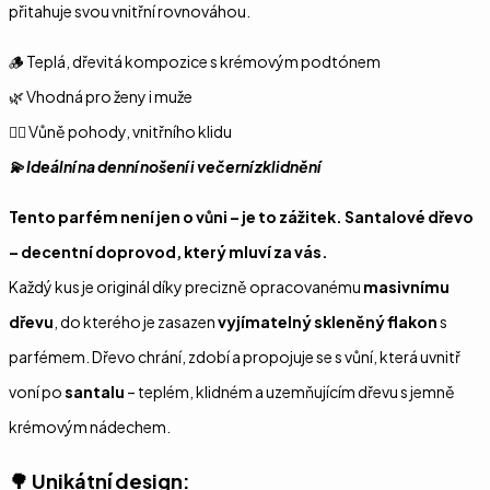
přitahuje svou vnitřní rovnováhou.
🪵 Teplá, dřevitá kompozice s krémovým podtónem
🌿 Vhodná pro ženy i muže
🧘‍♀️ Vůně pohody, vnitřního klidu
💫 Ideální na denní nošení i večerní zklidnění
Tento parfém není jen o vůni – je to zážitek. Santalové dřevo
– decentní doprovod, který mluví za vás.
Každý kus je originál díky precizně opracovanému
masivnímu
dřevu
, do kterého je zasazen
vyjímatelný skleněný flakon
s
parfémem. Dřevo chrání, zdobí a propojuje se s vůní, která uvnitř
voní po
santalu
– teplém, klidném a uzemňujícím dřevu s jemně
krémovým nádechem.
🌳
Unikátní design: