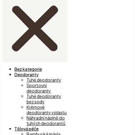
Bez kategorie
Deodoranty
Tuhé deodoranty
Sportovní
deodoranty
Tuhé deodoranty
bez sody
Krémové
deodoranty v plastu
Náhradní náplně do
tuhých deodorantů
Tělová péče
Bambucká másla