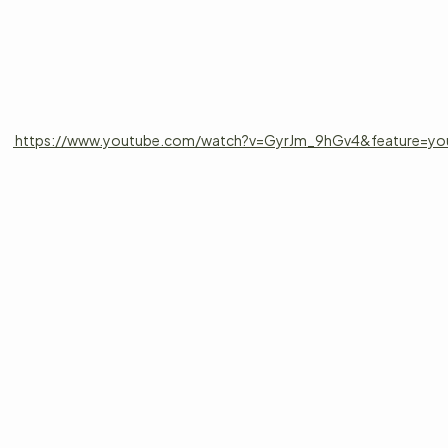
https://www.youtube.com/watch?v=GyrJm_9hGv4&feature=yo