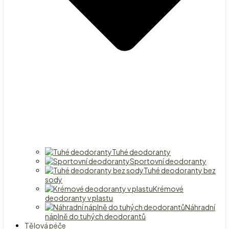
Tuhé deodoranty
Sportovní deodoranty
Tuhé deodoranty bez
sody
Krémové
deodoranty v plastu
Náhradní
náplně do tuhých deodorantů
Tělová péče