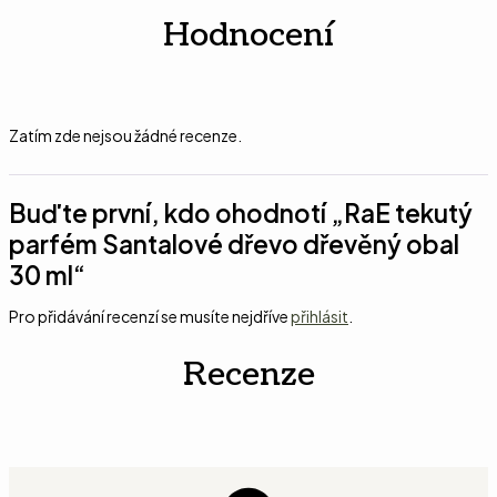
Hodnocení
Zatím zde nejsou žádné recenze.
Buďte první, kdo ohodnotí „RaE tekutý
parfém Santalové dřevo dřevěný obal
30 ml“
Pro přidávání recenzí se musíte nejdříve
přihlásit
.
Recenze