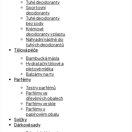
Tuhé deodoranty
Sportovní
deodoranty
Tuhé deodoranty
bez sody
Krémové
deodoranty v plastu
Náhradní náplně do
tuhých deodorantů
Tělová péče
Bambucká másla
Hydratační tělové a
pletové mléka
Balzámy na rty
Parfémy
Testry parfémů
Parfémy ve
dřevěných obalech
Parfémy ve skle
Parfémy v
papírovém obalu
Svíčky
Dárkové sady