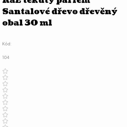
RaE tekutý parfém
Santalové dřevo dřevěný
obal 30 ml
Kód:
104