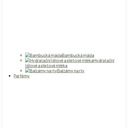
Bambucká másla
Hydratační
tělové a pletové mléka
Balzámy na rty
Parfémy