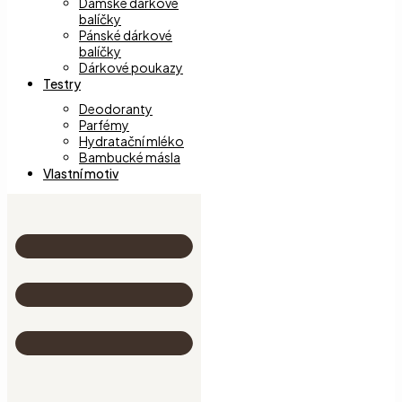
Dámské dárkové
balíčky
Pánské dárkové
balíčky
Dárkové poukazy
Testry
Deodoranty
Parfémy
Hydratační mléko
Bambucké másla
Vlastní motiv