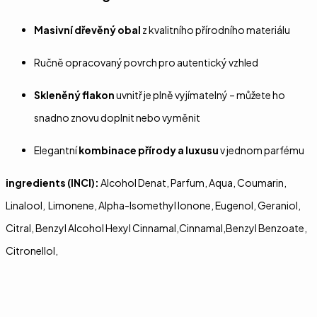
Masivní dřevěný obal
z kvalitního přírodního materiálu
Ručně opracovaný povrch pro autentický vzhled
Skleněný flakon
uvnitř je plně vyjímatelný – můžete ho
snadno znovu doplnit nebo vyměnit
Elegantní
kombinace přírody a luxusu
v jednom parfému
ingredients (INCI):
Alcohol Denat, Parfum, Aqua, Coumarin,
Linalool, Limonene, Alpha-Isomethyl Ionone, Eugenol, Geraniol,
Citral, Benzyl Alcohol Hexyl Cinnamal,Cinnamal,Benzyl Benzoate,
Citronellol,