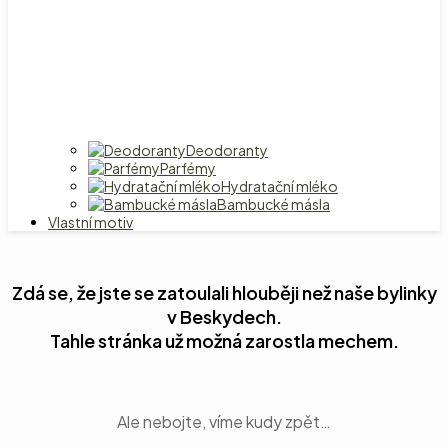
Deodoranty
Parfémy
Hydratační mléko
Bambucké másla
Vlastní motiv
Zdá se, že jste se zatoulali hlouběji než naše bylinky
v Beskydech.
Tahle stránka už možná zarostla mechem.
Ale nebojte, víme kudy zpět…