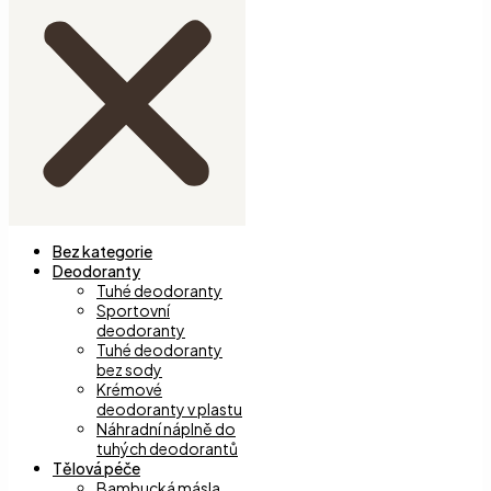
Bez kategorie
Deodoranty
Tuhé deodoranty
Sportovní
deodoranty
Tuhé deodoranty
bez sody
Krémové
deodoranty v plastu
Náhradní náplně do
tuhých deodorantů
Tělová péče
Bambucká másla