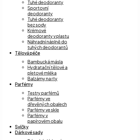
Tuhé deodoranty
Sportovní
deodoranty
Tuhé deodoranty
bez sody
Krémové
deodoranty v plastu
Náhradní náplně do
tuhých deodorantů
Tělová péče
Bambucká másla
Hydratační tělové a
pletové mléka
Balzámy na rty
Parfémy
Testry parfémů
Parfémy ve
dřevěných obalech
Parfémy ve skle
Parfémy v
papírovém obalu
Svíčky
Dárkové sady