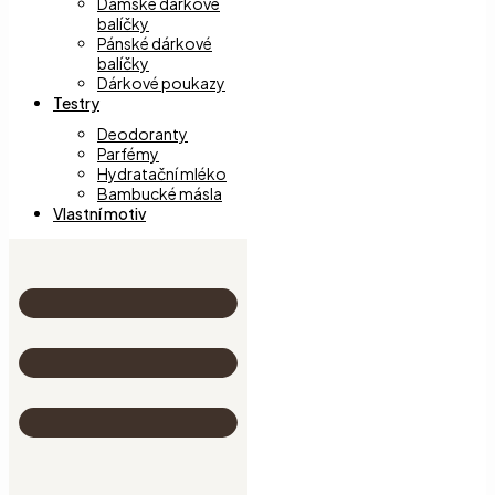
Dámské dárkové
balíčky
Pánské dárkové
balíčky
Dárkové poukazy
Testry
Deodoranty
Parfémy
Hydratační mléko
Bambucké másla
Vlastní motiv