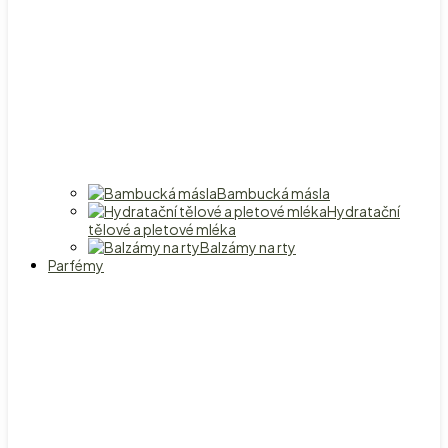
Bambucká másla
Hydratační
tělové a pletové mléka
Balzámy na rty
Parfémy