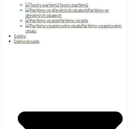
Testry parfémů
Parfémy ve
dřevěných obalech
Parfémy ve skle
Parfémy v papírovém
obalu
Svíčky
Dárkové sady