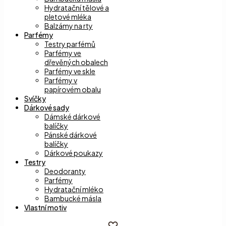
Hydratační tělové a
pletové mléka
Balzámy na rty
Parfémy
Testry parfémů
Parfémy ve
dřevěných obalech
Parfémy ve skle
Parfémy v
papírovém obalu
Svíčky
Dárkové sady
Dámské dárkové
balíčky
Pánské dárkové
balíčky
Dárkové poukazy
Testry
Deodoranty
Parfémy
Hydratační mléko
Bambucké másla
Vlastní motiv