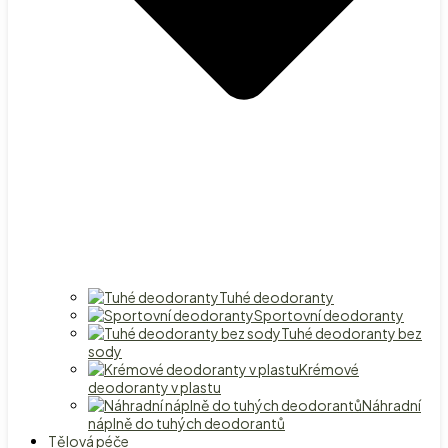
Tuhé deodoranty
Sportovní deodoranty
Tuhé deodoranty bez
sody
Krémové
deodoranty v plastu
Náhradní
náplně do tuhých deodorantů
Tělová péče