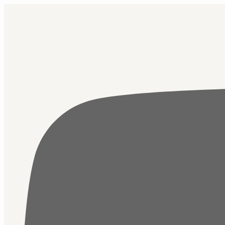
Přejít
k
obsahu