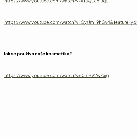
https://www.youtube.com/watch?v=AfaQLxjdOgU
https://www.youtube.com/watch?v=GyrJm_9hGv4&feature=yo
Jak se používá naše kosmetika?
https://www.youtube.com/watch?v=l0mPV2wZxig