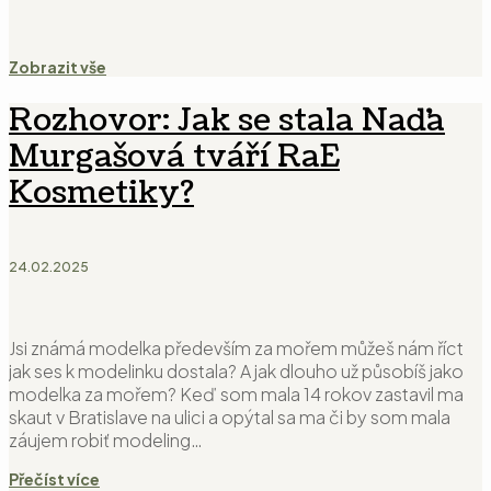
Zobrazit vše
Rozhovor: Jak se stala Naďa
Murgašová tváří RaE
Kosmetiky?
24.02.2025
Jsi známá modelka především za mořem můžeš nám říct
jak ses k modelinku dostala? A jak dlouho už působíš jako
modelka za mořem? Keď som mala 14 rokov zastavil ma
skaut v Bratislave na ulici a opýtal sa ma či by som mala
záujem robiť modeling…
Přečíst více