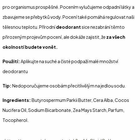
pro organismus prospěšné. Pocením vylučujeme odpadní látky a
zbavujeme se přebytků vody. Pocení také pomáhá regulovat naši
tělesnou teplotu. Přírodní
deodorant
sice nezabrání těmto
přirozeným projevům pocení, ale dokáže zajistit, že
za všech
okolností budete vonět.
Použití:
Aplikujte na suché a čisté podpaží malé množství
deodorantu
Tip:
Nedoporučujeme osobám přecitlivělým na jedlou sodu.
Ingredients:
Butyrospermum Parkii Butter, Cera Alba, Cocos
Nucifera Oil, Sodium Bicarbonate, Zea Mays Starch, Parfum,
Tocopherol.