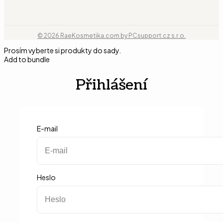
© 2026 RaeKosmetika.com by PCsupport.cz s.r.o.
Prosím vyberte si produkty do sady.
Add to bundle
Přihlášení
E-mail
Heslo