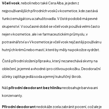
Včelí vosk
, neboli nebo také Cera Alba, je jeden z
nejpoužívanějších přírodních vosků v kosmetice, kde zastává
funkci emulgátoru a zahušťovadla. V čisté podobě má pevné
skupenství. V současné době se včelí vosk používá velmi často
nejen v kosmetice, ale i ve farmaceutickém průmyslu, v
potravinářství a v V kosmetice je včelí vosk nejčastěji používán u
hutných krémů nebo mastí, které by měly na pokožce vydržet.
Čistě přírodní složení přípravku, který nezanechává skvrny na
oblečení, je jemné a vhodné i pro citlivou pokožku. Deodorační
účinky zajišťuje jedlá soda a jemný kukuřičný škrob.
Náš
přírodní deodorant bez hliníku
neobsahuje barviva ani
konzervanty.
Přírodní deodorant
nedokáže zcela zabránit pocení, což ale je