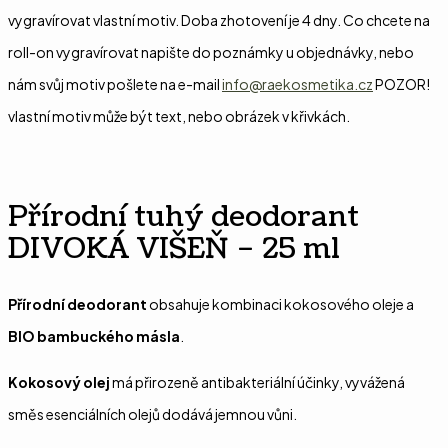
vygravírovat vlastní motiv. Doba zhotovení je 4 dny. Co chcete na
roll-on vygravírovat napište do poznámky u objednávky, nebo
nám svůj motiv pošlete na e-mail
info@raekosmetika.cz
POZOR!
vlastní motiv může být text, nebo obrázek v křivkách.
Přírodní tuhý deodorant
DIVOKÁ VIŠEŇ – 25 ml
Přírodní deodorant
obsahuje kombinaci kokosového oleje a
BIO bambuckého másla
.
Kokosový olej
má přirozeně antibakteriální účinky, vyvážená
směs esenciálních olejů dodává jemnou vůni.