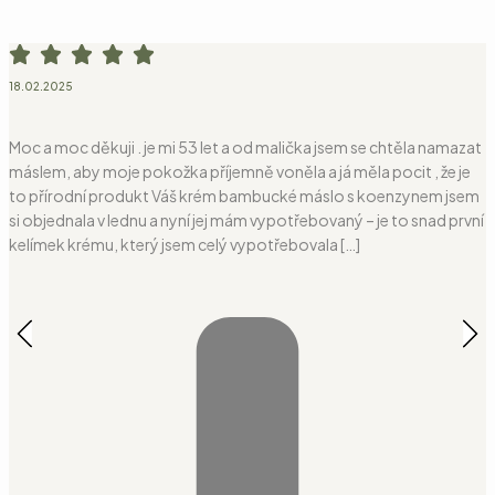
18.02.2025
0
Moc a moc děkuji . je mi 53 let a od malička jsem se chtěla namazat
V
máslem, aby moje pokožka příjemně voněla a já měla pocit , že je
to přírodní produkt Váš krém bambucké máslo s koenzynem jsem
si objednala v lednu a nyní jej mám vypotřebovaný – je to snad první
kelímek krému, který jsem celý vypotřebovala […]