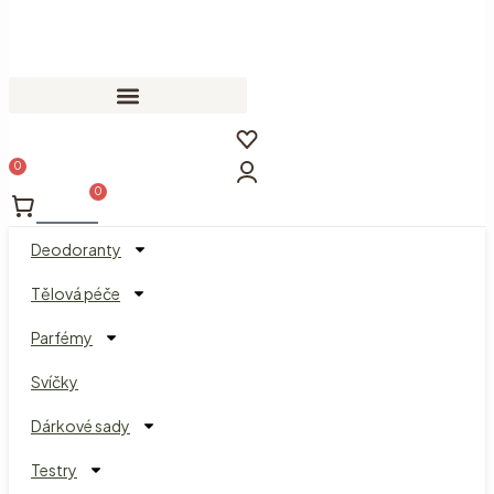
0
Cart
Deodoranty
Tělová péče
Parfémy
Svíčky
Dárkové sady
Testry