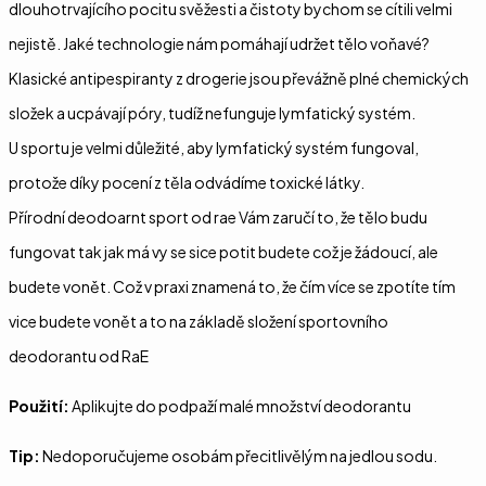
dlouhotrvajícího pocitu svěžesti a čistoty bychom se cítili velmi
nejistě. Jaké technologie nám pomáhají udržet tělo voňavé?
Klasické antipespiranty z drogerie jsou převážně plné chemických
složek a ucpávají póry, tudíž nefunguje lymfatický systém.
U sportu je velmi důležité, aby lymfatický systém fungoval,
protože díky pocení z těla odvádíme toxické látky.
Přírodní deodoarnt sport od rae Vám zaručí to, že tělo budu
fungovat tak jak má vy se sice potit budete což je žádoucí, ale
budete vonět. Což v praxi znamená to, že čím více se zpotíte tím
vice budete vonět a to na základě složení sportovního
deodorantu od RaE
Použití:
Aplikujte do podpaží malé množství deodorantu
Tip:
Nedoporučujeme osobám přecitlivělým na jedlou sodu.