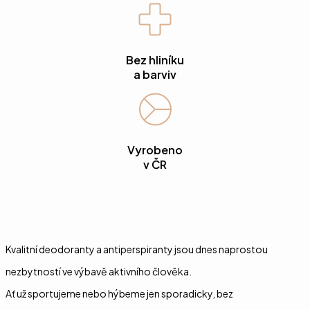
Bez hliníku
a barviv
Vyrobeno
v ČR
Kvalitní deodoranty a antiperspiranty jsou dnes naprostou
nezbytností ve výbavě aktivního člověka.
Ať už sportujeme nebo hýbeme jen sporadicky, bez