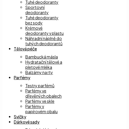
Tuhé deodoranty
Sportovní
deodoranty
Tuhé deodoranty
bez sody
Krémové
deodoranty v plastu
Náhradní náplně do
tuhých deodorantů
Tělová péče
Bambucká másla
Hydratační tělové a
pletové mléka
Balzámy na rty
Parfémy
Testry parfémů
Parfémy ve
dřevěných obalech
Parfémy ve skle
Parfémy v
papírovém obalu
Svíčky
Dárkové sady