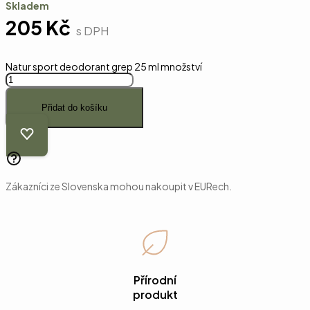
Skladem
205
Kč
s DPH
Natur sport deodorant grep 25 ml množství
Přidat do košíku
Zákazníci ze Slovenska mohou nakoupit v EURech.
Přírodní
produkt