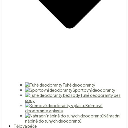
Tuhé deodoranty
Sportovní deodoranty
Tuhé deodoranty bez
sody
Krémové
deodoranty v plastu
Náhradní
náplně do tuhých deodorantů
Tělová péče