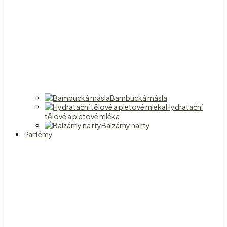
Bambucká másla
Hydratační
tělové a pletové mléka
Balzámy na rty
Parfémy