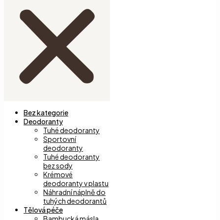
Bez kategorie
Deodoranty
Tuhé deodoranty
Sportovní
deodoranty
Tuhé deodoranty
bez sody
Krémové
deodoranty v plastu
Náhradní náplně do
tuhých deodorantů
Tělová péče
Bambucká másla