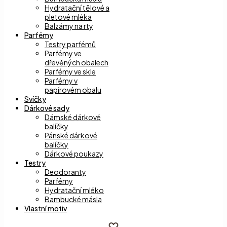
Hydratační tělové a
pletové mléka
Balzámy na rty
Parfémy
Testry parfémů
Parfémy ve
dřevěných obalech
Parfémy ve skle
Parfémy v
papírovém obalu
Svíčky
Dárkové sady
Dámské dárkové
balíčky
Pánské dárkové
balíčky
Dárkové poukazy
Testry
Deodoranty
Parfémy
Hydratační mléko
Bambucké másla
Vlastní motiv