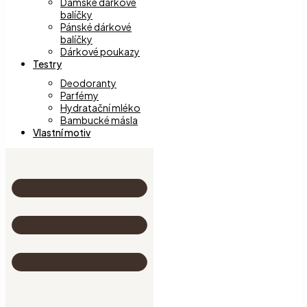
Dámské dárkové
balíčky
Pánské dárkové
balíčky
Dárkové poukazy
Testry
Deodoranty
Parfémy
Hydratační mléko
Bambucké másla
Vlastní motiv