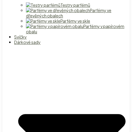
Testry parfémů
Parfémy ve
dřevěných obalech
Parfémy ve skle
Parfémy v papírovém
obalu
Svíčky
Dárkové sady