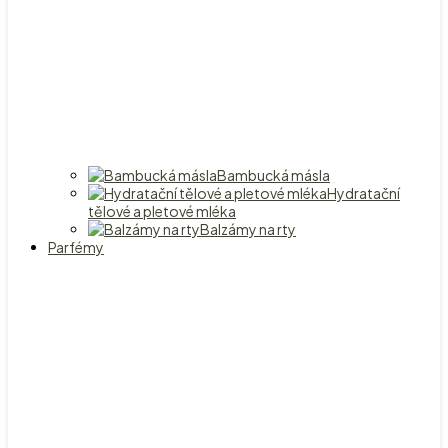
Bambucká másla
Hydratační
tělové a pletové mléka
Balzámy na rty
Parfémy