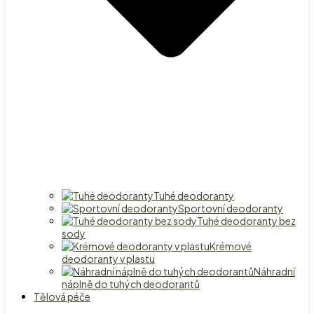
Tuhé deodoranty
Sportovní deodoranty
Tuhé deodoranty bez
sody
Krémové
deodoranty v plastu
Náhradní
náplně do tuhých deodorantů
Tělová péče