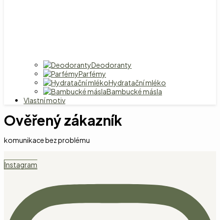
Deodoranty
Parfémy
Hydratační mléko
Bambucké másla
Vlastní motiv
Ověřený zákazník
komunikace bez problému
Instagram