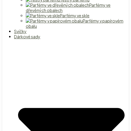
Parfémy ve
dřevěných obalech
Parfémy ve skle
Parfémy v papírovém
obalu
Svíčky
Dárkové sady