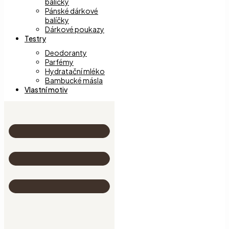
balíčky
Pánské dárkové
balíčky
Dárkové poukazy
Testry
Deodoranty
Parfémy
Hydratační mléko
Bambucké másla
Vlastní motiv