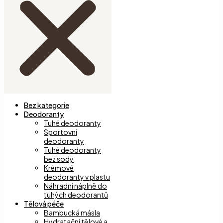
Bez kategorie
Deodoranty
Tuhé deodoranty
Sportovní
deodoranty
Tuhé deodoranty
bez sody
Krémové
deodoranty v plastu
Náhradní náplně do
tuhých deodorantů
Tělová péče
Bambucká másla
Hydratační tělové a