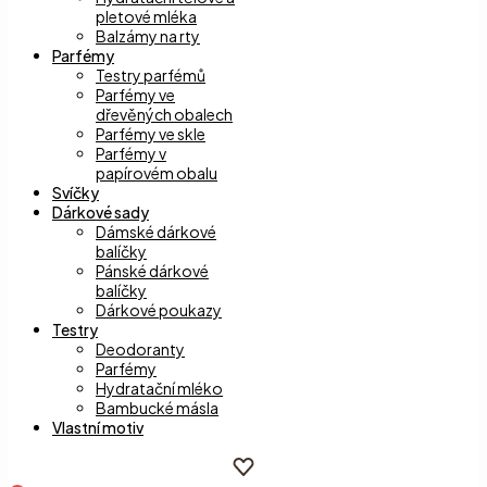
pletové mléka
Balzámy na rty
Parfémy
Testry parfémů
Parfémy ve
dřevěných obalech
Parfémy ve skle
Parfémy v
papírovém obalu
Svíčky
Dárkové sady
Dámské dárkové
balíčky
Pánské dárkové
balíčky
Dárkové poukazy
Testry
Deodoranty
Parfémy
Hydratační mléko
Bambucké másla
Vlastní motiv