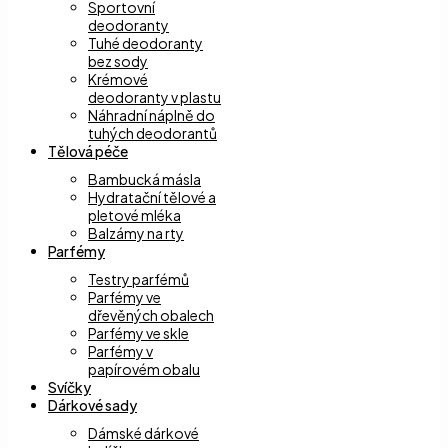
Sportovní
deodoranty
Tuhé deodoranty
bez sody
Krémové
deodoranty v plastu
Náhradní náplně do
tuhých deodorantů
Tělová péče
Bambucká másla
Hydratační tělové a
pletové mléka
Balzámy na rty
Parfémy
Testry parfémů
Parfémy ve
dřevěných obalech
Parfémy ve skle
Parfémy v
papírovém obalu
Svíčky
Dárkové sady
Dámské dárkové