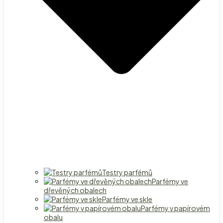
Testry parfémů
Parfémy ve
dřevěných obalech
Parfémy ve skle
Parfémy v papírovém
obalu