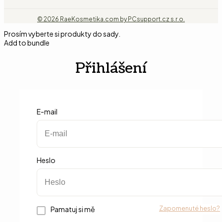
© 2026 RaeKosmetika.com by PCsupport.cz s.r.o.
Prosím vyberte si produkty do sady.
Add to bundle
Přihlášení
E-mail
Heslo
Zapomenuté heslo?
Pamatuj si mě