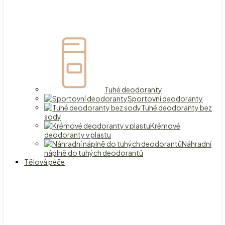
Tuhé deodoranty
Sportovní deodoranty
Tuhé deodoranty bez
sody
Krémové
deodoranty v plastu
Náhradní
náplně do tuhých deodorantů
Tělová péče