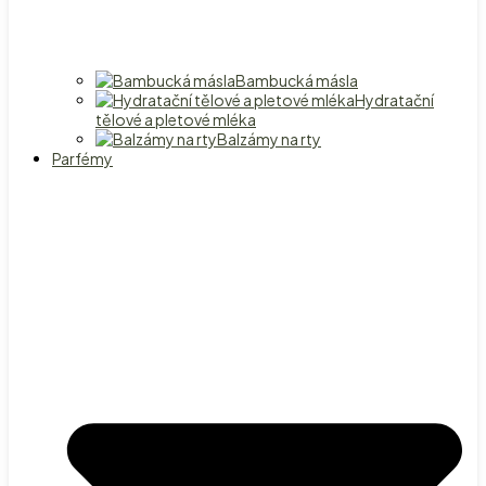
Bambucká másla
Hydratační
tělové a pletové mléka
Balzámy na rty
Parfémy