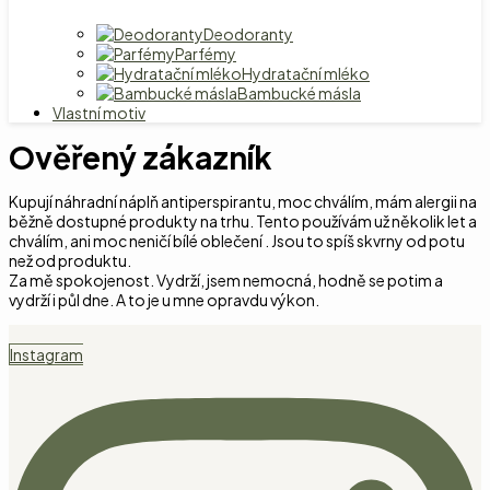
Deodoranty
Parfémy
Hydratační mléko
Bambucké másla
Vlastní motiv
Ověřený zákazník
Kupují náhradní náplň antiperspirantu, moc chválím, mám alergii na
běžně dostupné produkty na trhu. Tento používám už několik let a
chválím, ani moc neničí bílé oblečení . Jsou to spíš skvrny od potu
než od produktu.
Za mě spokojenost. Vydrží, jsem nemocná, hodně se potim a
vydrží i půl dne. A to je u mne opravdu výkon.
Instagram