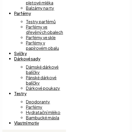
pletové mléka
Balzámy na rty
Parfémy
Testry parfémů
Parfémy ve
dřevěných obalech
Parfémy ve skle
Parfémy v
papírovém obalu
Svíčky
Dárkové sady
Dámské dárkové
balíčky
Pánské dárkové
balíčky
Dárkové poukazy
Testry
Deodoranty
Parfémy
Hydratační mléko
Bambucké másla
Vlastní motiv