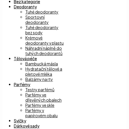
Bez kategorie
Deodoranty
Tuhé deodoranty
Sportovní
deodoranty
Tuhé deodoranty
bez sody
Krémové
deodoranty v plastu
Náhradní náplně do
tuhých deodorantů
Tělová péče
Bambucká másla
Hydratační tělové a
pletové mléka
Balzámy na rty
Parfémy
Testry parfémů
Parfémy ve
dřevěných obalech
Parfémy ve skle
Parfémy v
papírovém obalu
Svíčky
Dárkové sady