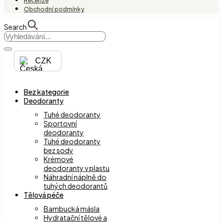
Recenze
Obchodní podmínky
Search
CZK
Bez kategorie
Deodoranty
Tuhé deodoranty
Sportovní
deodoranty
Tuhé deodoranty
bez sody
Krémové
deodoranty v plastu
Náhradní náplně do
tuhých deodorantů
Tělová péče
Bambucká másla
Hydratační tělové a