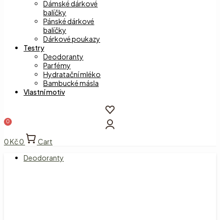
Dámské dárkové
balíčky
Pánské dárkové
balíčky
Dárkové poukazy
Testry
Deodoranty
Parfémy
Hydratační mléko
Bambucké másla
Vlastní motiv
0
Kč
0
Cart
Deodoranty