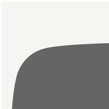
Přejít
k
obsahu