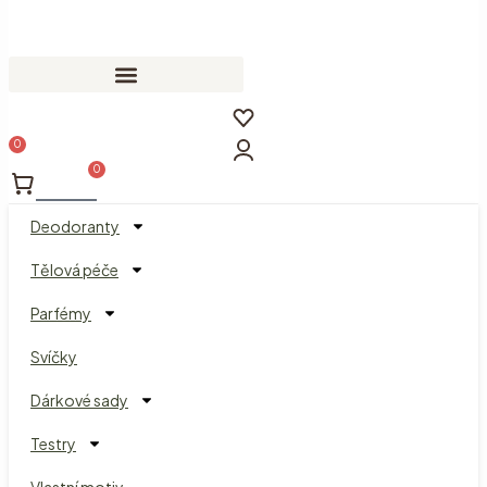
0
Cart
Deodoranty
Tělová péče
Parfémy
Svíčky
Dárkové sady
Testry