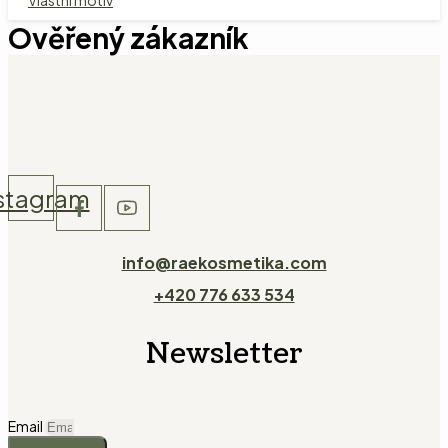
Vlastní motiv
Ověřený zákazník
stagram
info@raekosmetika.com
+420 776 633 534
Newsletter
Email