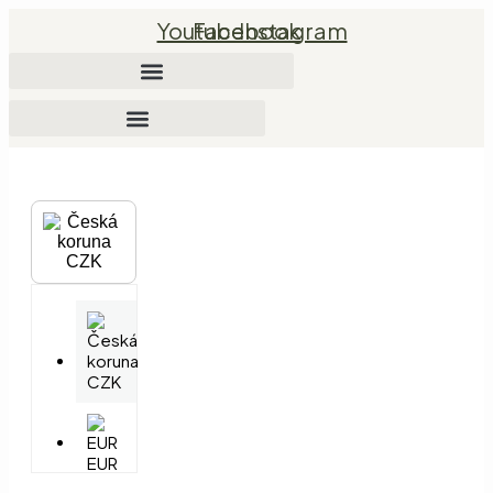
Přejít
Youtube
Facebook
Instagram
k
obsahu
CZK
CZK
EUR