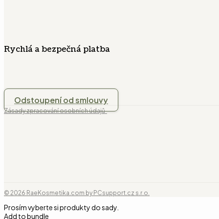
Rychlá a bezpečná platba
Odstoupení od smlouvy
Zásady zpracování osobních údajů
© 2026 RaeKosmetika.com by PCsupport.cz s.r.o.
Prosím vyberte si produkty do sady.
Add to bundle