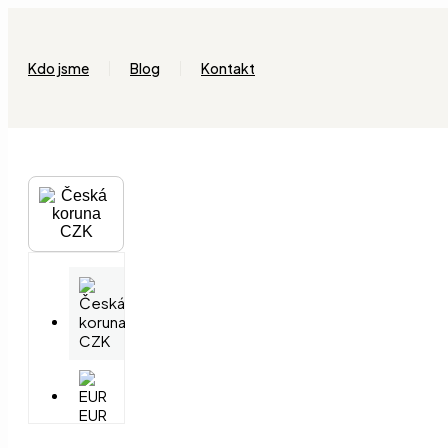
Přejít
k
obsahu
Kdo jsme
Blog
Kontakt
CZK
CZK
EUR