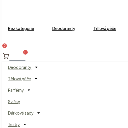
Bez kategorie
Deodoranty
Tělová péče
0
Cart
Deodoranty
Tělová péče
Parfémy
Svíčky
Dárkové sady
Testry