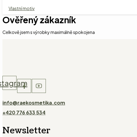
Vlastní motiv
Ověřený zákazník
Celkově jsem s výrobky maximálně spokojena
stagram
info@raekosmetika.com
+420 776 633 534
Newsletter