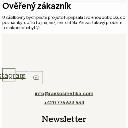
Ověřený zákazník
U Zásilkovny bych příště pro jistotu připsala zvolenou pobočku do
poznámky, došlo to jiné, než jsem chtěla. Ale zas takový problém
to nakonec nebyl 🙂
stagram
info@raekosmetika.com
+420 776 633 534
Newsletter