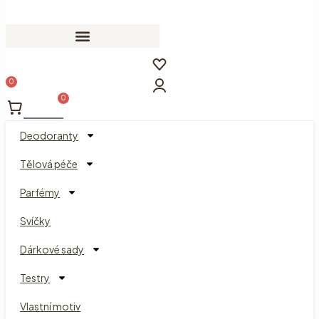
0
Cart
Deodoranty
Tělová péče
Parfémy
Svíčky
Dárkové sady
Testry
Vlastní motiv