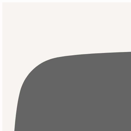
Přejít
k
obsahu